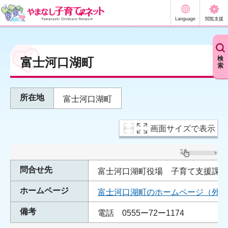
やまなし子育てネット
Language
閲覧支援
検
富士河口湖町
索
所在地
富士河口湖町
画面サイズで表示
問合せ先
富士河口湖町役場 子育て支援課
ホームページ
富士河口湖町のホームページ（外部
備考
電話 0555ー72ー1174