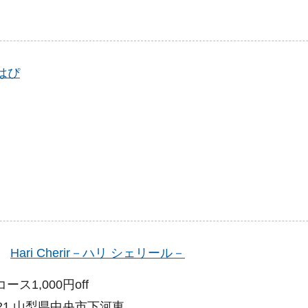
はぴ
】
Hari Cherir－ハリ シェリール－
ス1,000円off
3821 山梨県中央市下河東