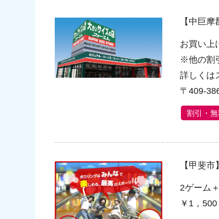
【中巨摩
お買い上
※他の割
詳しくは
〒409-
割引・無
【甲斐市
2ゲーム
￥1，50