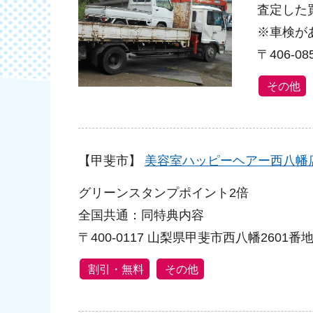
査定した
※車検が
〒406-0
その他
【甲斐市】
美容室ハッピーヘアー西八幡
グリーンスタンプポイント2倍
全国共通：同特典内容
〒400-0117 山梨県甲斐市西八幡2601
割引・無料
その他