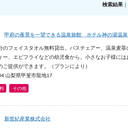
検索結果
｜
】
甲府の夜景を一望できる温泉旅館 ホテル神の湯温泉
分のフェイスタオル無料貸出。バスチェアー、温泉麦茶
ィー、エビフライなどの幼児食から。小さなお子様には
のご提供ができます。（プランにより）
104 山梨県甲斐市龍地17
料
その他
】
新世紀産業株式会社