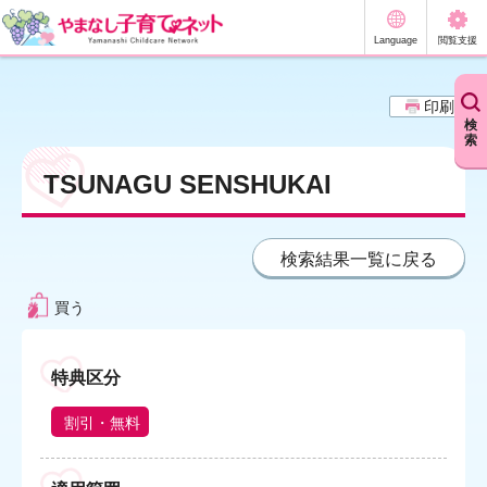
やまなし子育てネット
Language
閲覧支援
印刷
検
索
TSUNAGU SENSHUKAI
検索結果一覧に戻る
買う
特典区分
割引・無料