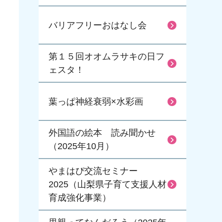
バリアフリーおはなし会
第１５回オオムラサキの日フ
ェスタ！
葉っぱ神経衰弱×水彩画
外国語の絵本 読み聞かせ
（2025年10月）
やまはぴ交流セミナー
2025（山梨県子育て支援人材
育成強化事業）