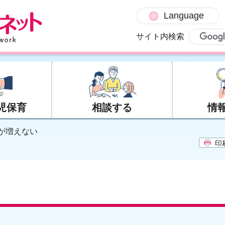
Language
サイト内検索
児保育
相談する
情
重が増えない
印