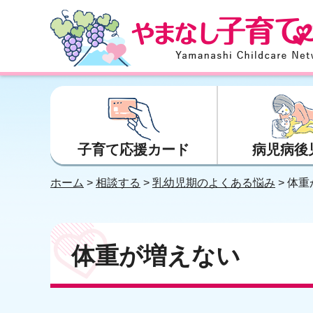
やまなし子育てネット
子育て応援カード
病児病後
ホーム
>
相談する
>
乳幼児期のよくある悩み
> 体
体重が増えない