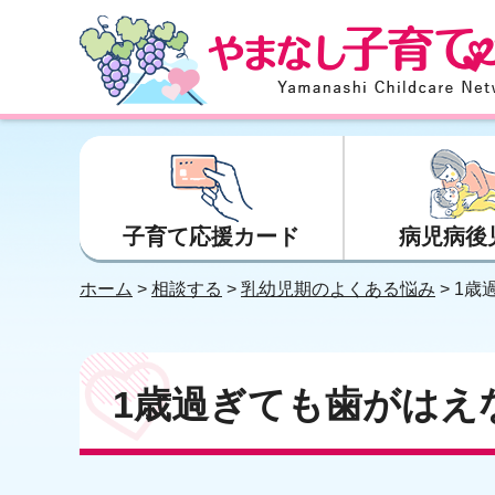
やまなし子育てネット
子育て応援カード
病児病後
ホーム
>
相談する
>
乳幼児期のよくある悩み
> 1
1歳過ぎても歯がはえ