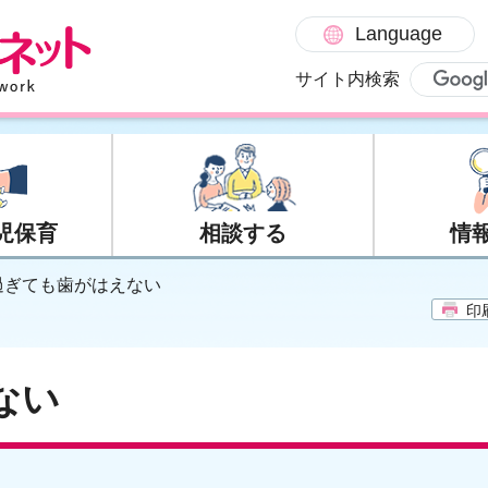
Language
サイト内検索
児保育
相談する
情
歳過ぎても歯がはえない
印
ない