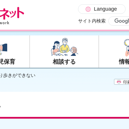
Language
サイト内検索
児保育
相談する
情
とり歩きができない
印
い