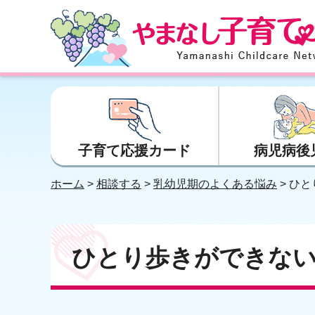
やまなし子育てネット
子育て応援カード
病児病後
ホーム
>
相談する
>
乳幼児期のよくある悩み
> ひ
ひとり歩きができな